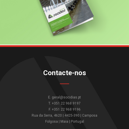
Contacte-nos
E. geral@socidias.pt
T. +351 22 968 9197
F. +351 22 968 9196
Rua da Serra, 4620 | 4425-390 | Camposa
Folgosa | Maia | Portugal